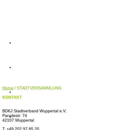
AKTUELLES
AKTUELLES
AKTIONEN
TERMINE
ANTRÄGE
AKTIONEN
KONTAKT
Home
TERMINE
/
STADTVERSAMMLUNG
KONTAKT
BDKJ Stadtverband Wuppertal e.V.
ANTRÄGE
Paradestr. 74
42107 Wuppertal
T: +49 202 97 85 20