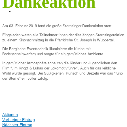
Dankeaktion
KONTAKT
Am 03. Februar 2019 fand die große Sternsinger-Dankeaktion statt.
Eingeladen waren alle Teilnehmer*innen der diesjährigen Sternsingeraktion
zu einem Kinonachmittag in die Pfarrkirche St. Joseph in Wuppertal.
Die Bergische Eventtechnik illuminierte die Kirche mit
Bodenscheinwerfern und sorgte für ein gemütliches Ambiente.
In gemütlicher Atmosphäre schauten die Kinder und Jugendlichen den
Film “Jim Knopf & Lukas der Lokomotivführer”. Auch für das leibliche
Wohl wurde gesorgt. Bei Süßigkeiten, Punsch und Brezeln war das “Kino
der Sterne” ein voller Erfolg.
Aktionen
Vorheriger Eintrag
Nächster Eintrag