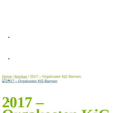
AKTUELLES
AKTUELLES
AKTIONEN
TERMINE
ANTRÄGE
AKTIONEN
KONTAKT
Home
TERMINE
/
Anträge
/
2017 – Orgakosten KjG Barmen
2017 –
ANTRÄGE