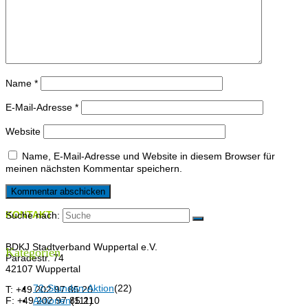
Name
*
E-Mail-Adresse
*
Website
Name, E-Mail-Adresse und Website in diesem Browser für
meinen nächsten Kommentar speichern.
KONTAKT
Suche nach:
BDKJ Stadtverband Wuppertal e.V.
Kategorien
Paradestr. 74
42107 Wuppertal
72-Stunden-Aktion
(22)
T: +49 202 97 85 20
F: +49 202 97 85 210
Aktionen
(111)