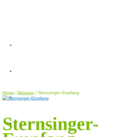
AKTUELLES
AKTUELLES
AKTIONEN
TERMINE
ANTRÄGE
AKTIONEN
KONTAKT
Home
TERMINE
/
Aktionen
/
Sternsinger-Empfang
Sternsinger-
ANTRÄGE