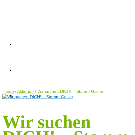
AKTUELLES
AKTUELLES
AKTIONEN
TERMINE
ANTRÄGE
AKTIONEN
KONTAKT
Home
TERMINE
/
Aktionen
/
Wir suchen DICH! – Stamm Gallier
Wir suchen
ANTRÄGE