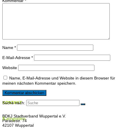
Kommentar
*
Name
*
E-Mail-Adresse
*
Website
Name, E-Mail-Adresse und Website in diesem Browser für
meinen nächsten Kommentar speichern.
KONTAKT
Suche nach:
BDKJ Stadtverband Wuppertal e.V.
Kategorien
Paradestr. 74
42107 Wuppertal