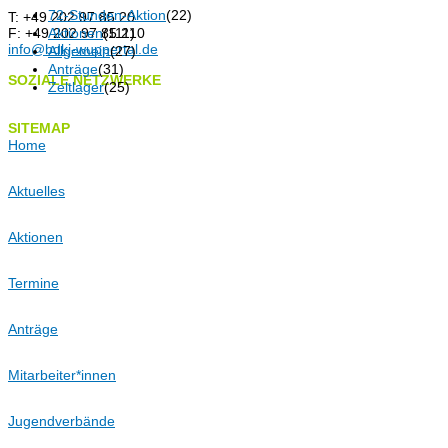
72-Stunden-Aktion
(22)
T: +49 202 97 85 20
F: +49 202 97 85 210
Aktionen
(111)
info@bdkj-wuppertal.de
Allgemein
(27)
Anträge
(31)
SOZIALE NETZWERKE
Zeltlager
(25)
SITEMAP
Home
Aktuelles
Aktionen
Termine
Anträge
Mitarbeiter*innen
Jugendverbände