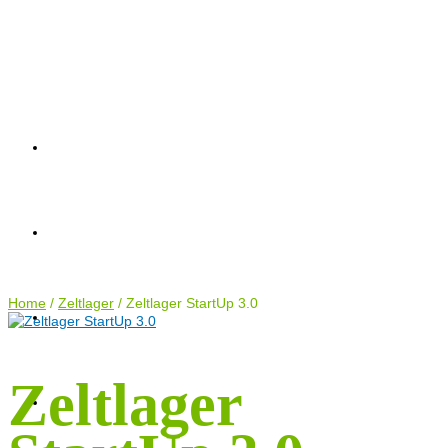
AKTUELLES
AKTUELLES
AKTIONEN
TERMINE
ANTRÄGE
AKTIONEN
KONTAKT
Home
TERMINE
/
Zeltlager
/
Zeltlager StartUp 3.0
Zeltlager
ANTRÄGE