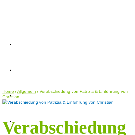
AKTUELLES
AKTUELLES
AKTIONEN
TERMINE
ANTRÄGE
AKTIONEN
KONTAKT
Home
TERMINE
/
Allgemein
/
Verabschiedung von Patrizia & Einführung von
Christian
ANTRÄGE
Verabschiedung