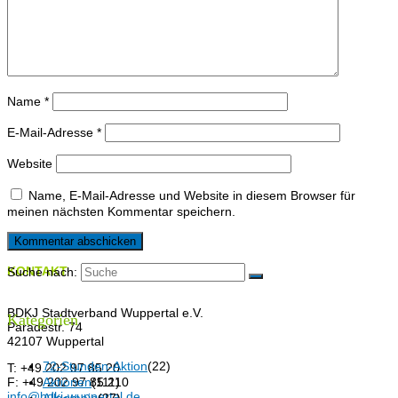
Name
*
E-Mail-Adresse
*
Website
Name, E-Mail-Adresse und Website in diesem Browser für
meinen nächsten Kommentar speichern.
KONTAKT
Suche nach:
BDKJ Stadtverband Wuppertal e.V.
Kategorien
Paradestr. 74
42107 Wuppertal
72-Stunden-Aktion
(22)
T: +49 202 97 85 20
F: +49 202 97 85 210
Aktionen
(111)
info@bdkj-wuppertal.de