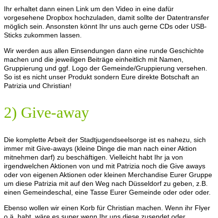
Ihr erhaltet dann einen Link um den Video in eine dafür
vorgesehene Dropbox hochzuladen, damit sollte der Datentransfer
möglich sein. Ansonsten könnt Ihr uns auch gerne CDs oder USB-
Sticks zukommen lassen.
Wir werden aus allen Einsendungen dann eine runde Geschichte
machen und die jeweiligen Beiträge einheitlich mit Namen,
Gruppierung und ggf. Logo der Gemeinde/Gruppierung versehen.
So ist es nicht unser Produkt sondern Eure direkte Botschaft an
Patrizia und Christian!
2) Give-away
Die komplette Arbeit der Stadtjugendseelsorge ist es nahezu, sich
immer mit Give-aways (kleine Dinge die man nach einer Aktion
mitnehmen darf) zu beschäftigen. Vielleicht habt Ihr ja von
irgendwelchen Aktionen von und mit Patrizia noch die Give aways
oder von eigenen Aktionen oder kleinen Merchandise Eurer Gruppe
um diese Patrizia mit auf den Weg nach Düsseldorf zu geben, z.B.
einen Gemeindeschal, eine Tasse Eurer Gemeinde oder oder oder.
Ebenso wollen wir einen Korb für Christian machen. Wenn ihr Flyer
o.ä. habt, wäre es super wenn Ihr uns diese zusendet oder