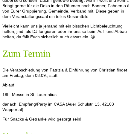
dabei seid sondern Euch irgendwie beteiligt wie ihr wollt und könnt.
Bringt gerne für die Deko in den Räumen noch Banner, Fahnen o.ä.
von Eurer Gruppierung, Gemeinde, Verband mit. Diese geben in
dem Veranstaltungssaal ein tolles Gesamtbild.
Vielleicht kann uns ja jemand mit ein bisschen Lichtbeleuchtung
helfen, jmd. als DJ fungieren oder ihr uns so beim Auf- und Abbau
helfen, da fällt Euch sicherlich auch etwas ein. 😉
Zum Termin
Die Verabschiedung von Patrizia & Einführung von Christian findet
am Freitag, dem 08.09., statt.
Ablauf:
18h: Messe in St. Laurentius
danach: Empfang/Party im CASA (Auer Schulstr. 13, 42103
Wuppertal)
Für Snacks & Getränke wird gesorgt sein!