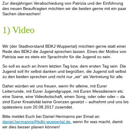
Zur diesjährigen Verabschiedung von Patrizia und der Einführung
des neuen Beauftragten möchten wir die beiden gerne mit ein paar
Sachen überaschen!
1) Video
Wir (der Stadtvorstand BDKJ Wuppertal) möchten gerne statt einer
Rede des BDKJ die Jugend sprechen lassen. Eines der Mottos von
Patrizia war es stets ein Sprachrohr für die Jugend zu sein.
So soll es auch an ihrem letzten Tag bzw. dem ersten Tag sein. Die
Jugend soll Ihr selbst danken und begrüßen, die Jugend soll selbst
zu den beiden sprechen und nicht nur „wir“ als Vertretung für alle.
Daher würden wir uns freuen, wenn Ihr alleine, mit Eurer
Leiterrunde, mit Eurer Jugendgruppe, mit Euren Messdienern etc.
eine Szene, eine Videobotschaft, einen Song, oder oder oder – da
sind Eurer Kreativität keine Grenzen gesetzt – aufnehmt und uns bis
spätestens zum 20.08.2017 zusendet.
Bitte meldet Euch bei Daniel Hermanns per Email an
daniel.hermanns@bdkj-wuppertal.de
, wenn Ihr was macht, damit
wir dies besser planen können!