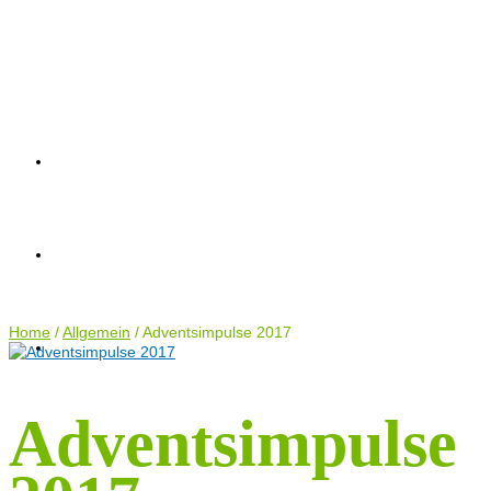
AKTUELLES
AKTUELLES
AKTIONEN
TERMINE
ANTRÄGE
AKTIONEN
KONTAKT
Home
TERMINE
/
Allgemein
/
Adventsimpulse 2017
Adventsimpulse
ANTRÄGE