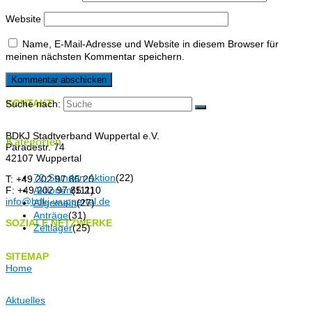
Website
Name, E-Mail-Adresse und Website in diesem Browser für
meinen nächsten Kommentar speichern.
KONTAKT
Suche nach:
BDKJ Stadtverband Wuppertal e.V.
Kategorien
Paradestr. 74
42107 Wuppertal
72-Stunden-Aktion
(22)
T: +49 202 97 85 20
F: +49 202 97 85 210
Aktionen
(111)
info@bdkj-wuppertal.de
Allgemein
(27)
Anträge
(31)
SOZIALE NETZWERKE
Zeltlager
(25)
SITEMAP
Home
Aktuelles